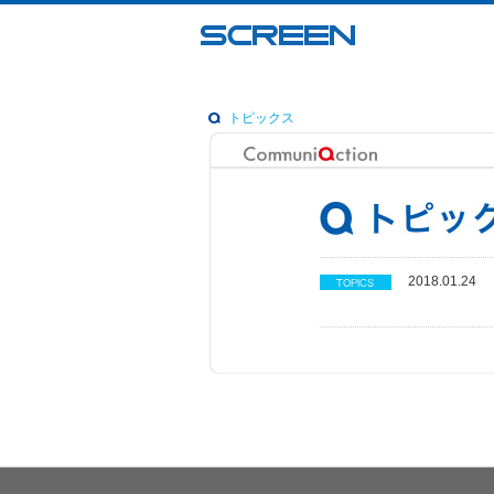
トピックス
2018.01.24